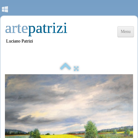
arte
patrizi
Menu
Luciano Patrizi
Accueil
Les Oeuvres